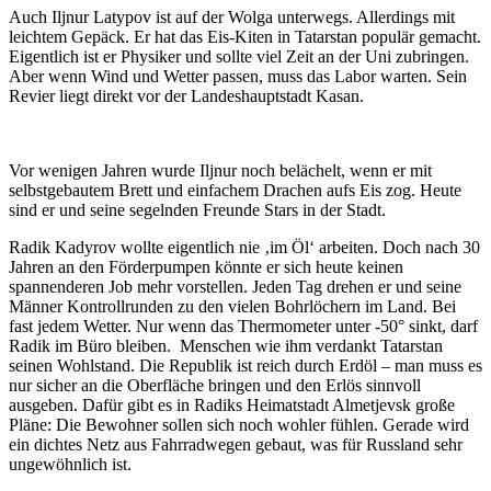
Auch Iljnur Latypov ist auf der Wolga unterwegs. Allerdings mit
leichtem Gepäck. Er hat das Eis-Kiten in Tatarstan populär gemacht.
Eigentlich ist er Physiker und sollte viel Zeit an der Uni zubringen.
Aber wenn Wind und Wetter passen, muss das Labor warten. Sein
Revier liegt direkt vor der Landeshauptstadt Kasan.
Vor wenigen Jahren wurde Iljnur noch belächelt, wenn er mit
selbstgebautem Brett und einfachem Drachen aufs Eis zog. Heute
sind er und seine segelnden Freunde Stars in der Stadt.
Radik Kadyrov wollte eigentlich nie ‚im Öl‘ arbeiten. Doch nach 30
Jahren an den Förderpumpen könnte er sich heute keinen
spannenderen Job mehr vorstellen. Jeden Tag drehen er und seine
Männer Kontrollrunden zu den vielen Bohrlöchern im Land. Bei
fast jedem Wetter. Nur wenn das Thermometer unter -50° sinkt, darf
Radik im Büro bleiben. Menschen wie ihm verdankt Tatarstan
seinen Wohlstand. Die Republik ist reich durch Erdöl – man muss es
nur sicher an die Oberfläche bringen und den Erlös sinnvoll
ausgeben. Dafür gibt es in Radiks Heimatstadt Almetjevsk große
Pläne: Die Bewohner sollen sich noch wohler fühlen. Gerade wird
ein dichtes Netz aus Fahrradwegen gebaut, was für Russland sehr
ungewöhnlich ist.