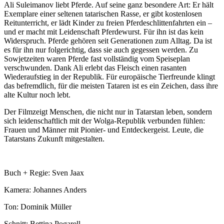
Ali Suleimanov liebt Pferde. Auf seine ganz besondere Art: Er hält
Exemplare einer seltenen tatarischen Rasse, er gibt kostenlosen
Reitunterricht, er lädt Kinder zu freien Pferdeschlittenfahrten ein –
und er macht mit Leidenschaft Pferdewurst. Für ihn ist das kein
Widerspruch. Pferde gehören seit Generationen zum Alltag. Da ist
es für ihn nur folgerichtig, dass sie auch gegessen werden. Zu
Sowjetzeiten waren Pferde fast vollständig vom Speiseplan
verschwunden. Dank Ali erlebt das Fleisch einen rasanten
Wiederaufstieg in der Republik. Für europäische Tierfreunde klingt
das befremdlich, für die meisten Tataren ist es ein Zeichen, dass ihre
alte Kultur noch lebt.
Der Filmzeigt Menschen, die nicht nur in Tatarstan leben, sondern
sich leidenschaftlich mit der Wolga-Republik verbunden fühlen:
Frauen und Männer mit Pionier- und Entdeckergeist. Leute, die
Tatarstans Zukunft mitgestalten.
Buch + Regie: Sven Jaax
Kamera: Johannes Anders
Ton: Dominik Müller
Schnitt: Bettina Pogarell